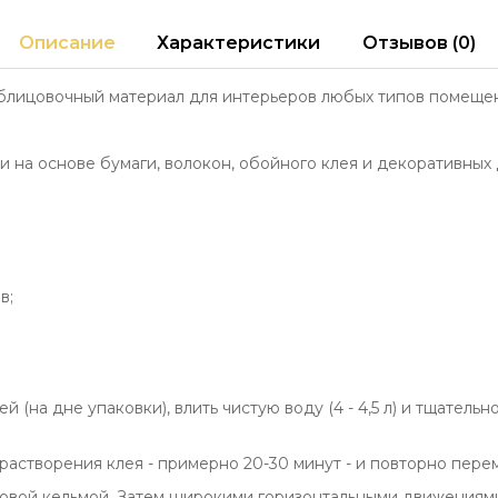
Описание
Характеристики
Отзывов (0)
блицовочный материал для интерьеров любых типов помещен
 на основе бумаги, волокон, обойного клея и декоративных 
в;
й (на дне упаковки), влить чистую воду (4 - 4,5 л) и тщате
растворения клея - примерно 20-30 минут - и повторно пере
иковой кельмой. Затем широкими горизонтальными движениям