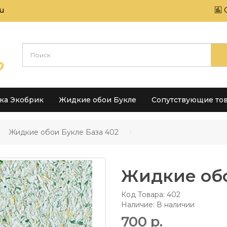
u
тка Экобрик
Жидкие обои Букле
Сопутствующие то
Жидкие обои Букле База 402
Жидкие обо
Код Товара:
402
Наличие: В наличии
700 р.