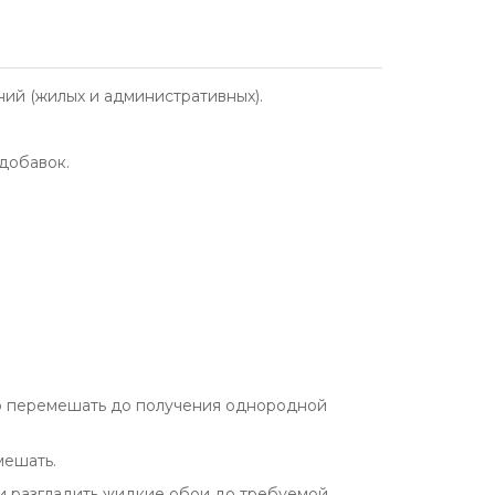
ий (жилых и административных).
добавок.
льно перемешать до получения однородной
мешать.
и разгладить жидкие обои до требуемой