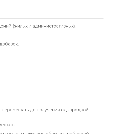
ений (жилых и административных).
добавок.
льно перемешать до получения однородной
мешать.
и разгладить жидкие обои до требуемой