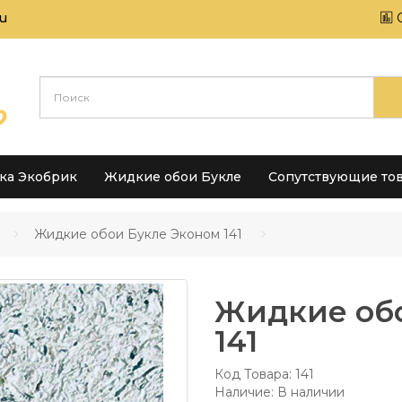
u
тка Экобрик
Жидкие обои Букле
Сопутствующие то
Жидкие обои Букле Эконом 141
Жидкие об
141
Код Товара:
141
Наличие: В наличии