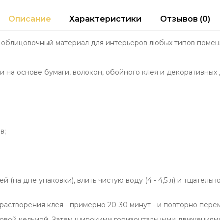
Описание
Характеристики
Отзывов (0)
 облицовочный материал для интерьеров любых типов помещ
 на основе бумаги, волокон, обойного клея и декоративных 
в;
й (на дне упаковки), влить чистую воду (4 - 4,5 л) и тщате
растворения клея - примерно 20-30 минут - и повторно пере
иковой кельмой. Затем широкими горизонтальными движениям